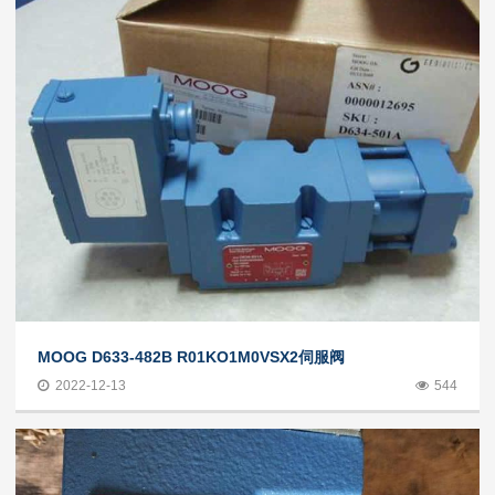
MOOG D633-482B R01KO1M0VSX2伺服阀
2022-12-13
544