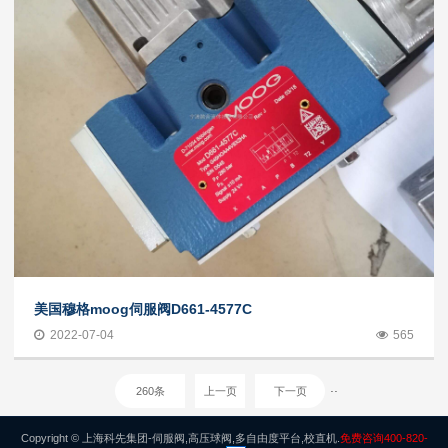
美国穆格moog伺服阀D661-4577C
2022-07-04
565
..
260条
上一页
下一页
Copyright © 上海科先集团-伺服阀,高压球阀,多自由度平台,校直机.
免费咨询400-820-