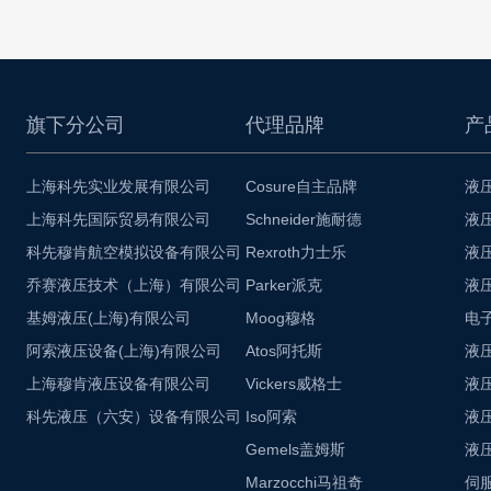
旗下分公司
代理品牌
产
上海科先实业发展有限公司
Cosure自主品牌
液
上海科先国际贸易有限公司
Schneider施耐德
液
科先穆肯航空模拟设备有限公司
Rexroth力士乐
液
乔赛液压技术（上海）有限公司
Parker派克
液
基姆液压(上海)有限公司
Moog穆格
电
阿索液压设备(上海)有限公司
Atos阿托斯
液
上海穆肯液压设备有限公司
Vickers威格士
液
科先液压（六安）设备有限公司
Iso阿索
液
Gemels盖姆斯
液
Marzocchi马祖奇
伺