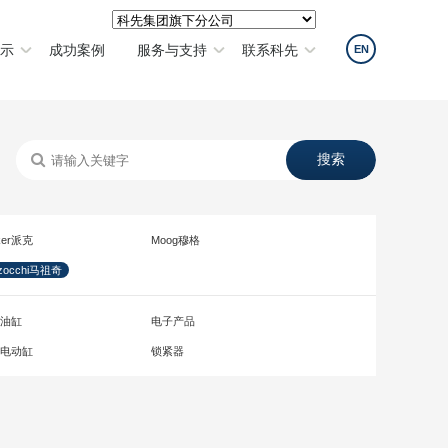
示
成功案例
服务与支持
联系科先
EN
ker派克
Moog穆格
zocchi马祖奇
油缸
电子产品
电动缸
锁紧器