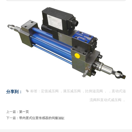
标签：
定值减压阀
，
液压减压阀
，
比例溢流阀
，
，
直动式溢
分享到：
流阀和直动式减压阀
，
上一篇：
第一页
下一篇：
带内置式位置传感器的伺服油缸