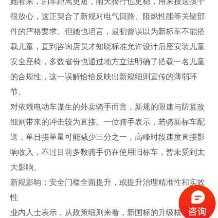
她看来，刹车距离更短，雨天骑行也更稳，用来接送孩子
很放心，这正契合了新规对电气回路、阻燃性能等关键部
件的严格要求。但她也坦言，最初曾误以为新标车不能搭
载儿童，直到咨询店员才知晓标准允许设计后座安装儿童
安全座椅，多数省份也通过地方立法明确了搭载一名儿童
的合规性，这一误解恰恰反映出新规细则宣传的薄弱环
节。
对依赖电动车谋生的外卖骑手而言，新规的限速与防篡改
细则带来的冲击较为直接。一位骑手表示，若骑新标车配
送，单日接单量可能减少三分之一，高峰时段速度直接影
响收入，不过目前多数骑手仍在使用旧标车，暂未受到太
大影响。
新规影响：安全门槛全面提升，或提升治理精准性和实效
性
业内人士表示，从政策细则来看，新国标的升级核心围绕