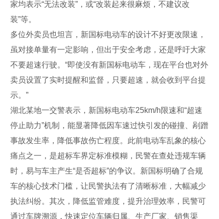
家均表示“无法改装”，或“改装起来很麻烦，不建议改
装”等。
多位外卖员也坦言，新国标电动车的设计不好更改限速，
虽对接单量有一定影响，但出于安全考虑，还是呼吁大家
不要超速行驶。“即使没有新国标电动车，现在平台也对外
卖员设置了实时提醒和监督，只要超速，就会收到平台提
示。”
湖北某地一交警表示，新国标电动车25km/h限速和“超速
停止助力”机制，能显著降低因车速过快引发的碰撞、剐蹭
事故发生率，降低事故伤亡程度。此前电动车乱象的核心
痛点之一，是超标车界定标准模糊，民警在查处违规车辆
时，易与车主产生“是否超标”的争议。新国标明确了合规
车的核心技术门槛，让民警执法有了清晰标准，大幅减少
执法纠纷。其次，降低监管难度，提升治理效率，民警可
通过车牌溯源，快速定位车辆归属、生产厂家、销售渠