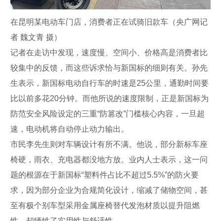
在昆明某电动车门店，消费者正在试骑旧款车（央广网记
者 魏文青 摄）
记者在走访中发现，速度慢、空间小、价格高是消费者比
较集中的反馈，而这些诉求恰与新国标的细则有关。孙先
生表示，新国标电动自行车的时速是25公里，通勤时间要
比以前多花20分钟。而他所说的速度限制，正是新国标为
防范安全风险设定的三重“防篡改”门槛核心内容，一旦超
速，电动机将自动停止动力输出。
市民李先生则对车辆设计有所不满。他说，部分新标车座
椅硬，雨衣、充电器都没地方放。业内人士表示，这一问
题的根源在于新国标“塑料件占比不超过5.5%”的防火要
求，因为部分企业为合规简化设计，缩减了储物空间，甚
至有极个别车型采用金属座椅替代发泡材质以提升阻燃
性，却牺牲了实用性与舒适性。