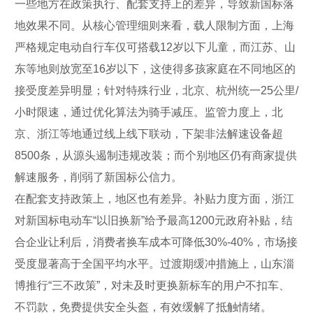
一些地方在政策执行、配套支持上的差异，导致新国标落
地效果不同。从核心管理细则来看，载人限制方面，上海
严格规定电动自行车仅可搭载12岁以下儿童，而江苏、山
东等地则放宽至16岁以下，这使得多孩家庭在不同地区的
接受度差异明显；针对特殊行业，北京、杭州统一25公里/
小时限速，通过优化算法为骑手减压。监管力度上，北
京、浙江等地通过线上线下联动，下架非法解速设备超
8500条，从源头遏制违规改装；而个别地区仍有商家提供
解速服务，削弱了新国标公信力。
在配套支持政策上，地区也有差异。补贴力度方面，浙江
对新国标电动车“以旧换新”给予最高1200元政府补贴，结
合企业让利后，消费者换车成本可降低30%-40%，市场接
受度显著高于全国平均水平。过渡期缓冲措施上，山东淄
博推行“三不政策”，对未及时更换新标车的用户不扣车、
不罚款，免费提供安全头盔，有效缓解了抵触情绪。